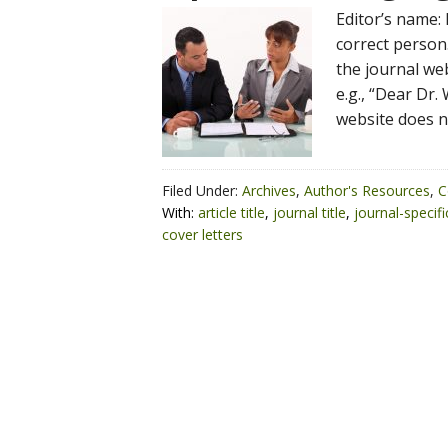
Editor’s name: 
correct person.
the journal web
e.g., “Dear Dr.
website does no
Filed Under:
Archives
,
Author's Resources
,
C
With:
article title
,
journal title
,
journal-specif
cover letters