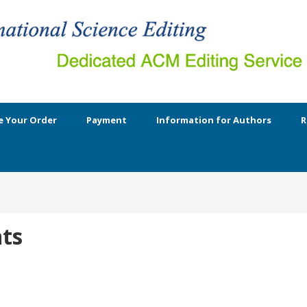
e Your Order
Payment
Information for Authors
R
ts